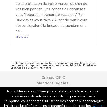
de la protection de votre maison ou d'un de
vos bien pendant vos congés ? Connaissez
vous "l'opération tranquilité vacances" ? 1 -
Que devez-vous faire ? Avant de partir, vous
devez signaler à la brigade de gendarmerie
de...
lire plus
“L’autorisation d’exercice ne confère aucune prérogative de puissance
publique à l’entreprise ou aux personnes qui en bénéficient” (Art. 612-
14 du Code de Sécurité Intérieure)
Groupe GIP ©
Mentions légales
.
Conditions Générales d'Utilisation
.
Nous utilisons des cookies pour analyser le trafic et améliorer
Protection des données personnelles
.
l’expérience des utilisateurs du site. En poursuivant votre
Politique générale de traitement des données
navigation, vous acceptez l’utilisation des cookies ou technologies
.
similaires. Plus d’informations et paramétrage des cookies :
Cliquez